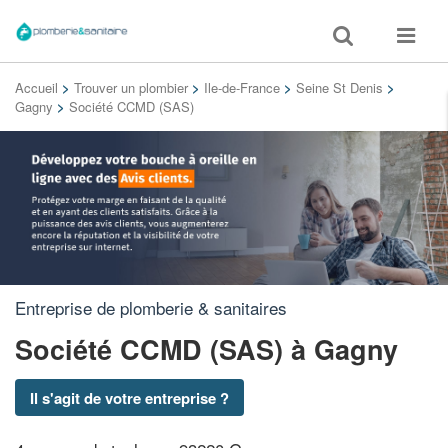
Toggle
Toggle
search
navigat
Accueil
>
Trouver un plombier
>
Ile-de-France
>
Seine St Denis
>
Gagny
>
Société CCMD (SAS)
Entreprise de plomberie & sanitaires
Société CCMD (SAS)
à Gagny
Il s'agit de votre entreprise ?