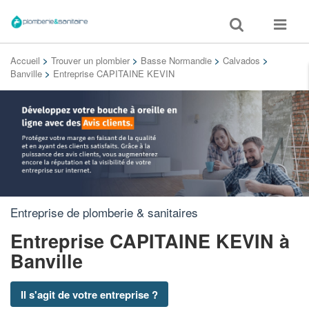
Toggle
Toggle
search
navigat
Accueil
>
Trouver un plombier
>
Basse Normandie
>
Calvados
>
Banville
>
Entreprise CAPITAINE KEVIN
Entreprise de plomberie & sanitaires
Entreprise CAPITAINE KEVIN
à
Banville
Il s'agit de votre entreprise ?