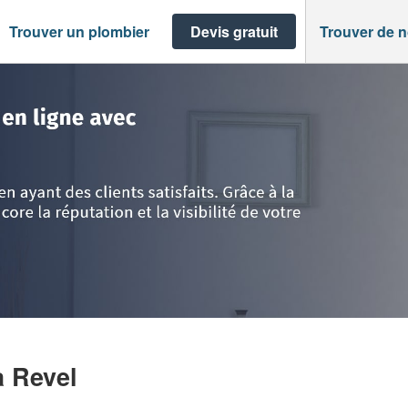
Trouver un plombier
Devis gratuit
Trouver de 
ronne
>
Revel
>
Société CALMET PIERRE
à Revel