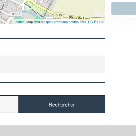
En savoir plus
Leaflet
| Map data ©
OpenStreetMap contributors,
CC-BY-SA