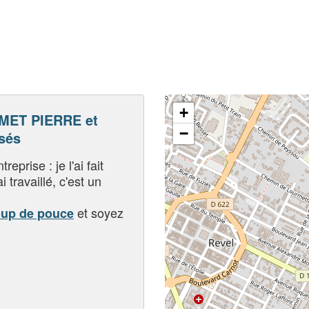
+
MET PIERRE et
−
sés
eprise : je l'ai fait
i travaillé, c'est un
et soyez
oup de pouce