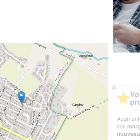
✕
Vous êtes un
professionnel ?
Augmentez votre
et
chiffre d'affaires
vos
tout en gagnant de
marges
!
nouveaux clients