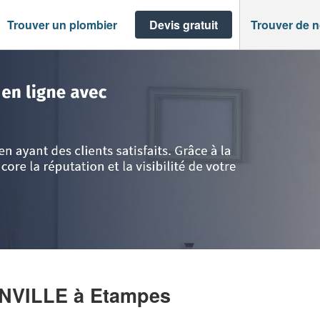
Trouver un plombier
Devis gratuit
Trouver de 
>
Etampes
>
Entreprise BRAN GUIGNONVILLE
ONVILLE
à Etampes