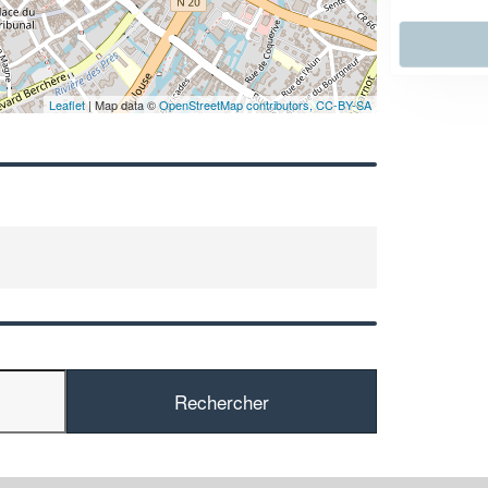
En savoir plus
Leaflet
| Map data ©
OpenStreetMap contributors,
CC-BY-SA