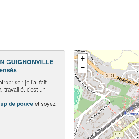
+
N GUIGNONVILLE
−
pensés
eprise : je l'ai fait
i travaillé, c'est un
et soyez
oup de pouce