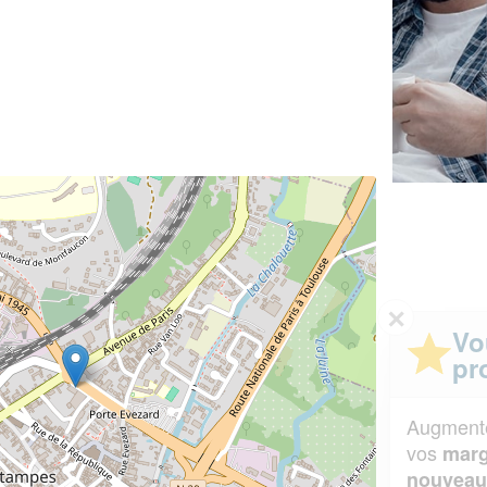
✕
Vous êtes un
professionnel ?
Augmentez votre
et
chiffre d'affaires
vos
tout en gagnant de
marges
!
nouveaux clients