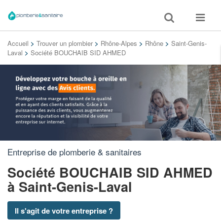
Toggle
Toggle
search
navigat
Accueil
>
Trouver un plombier
>
Rhône-Alpes
>
Rhône
>
Saint-Genis-
Laval
>
Société BOUCHAIB SID AHMED
Entreprise de plomberie & sanitaires
Société BOUCHAIB SID AHMED
à Saint-Genis-Laval
Il s'agit de votre entreprise ?