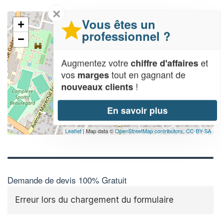
✕
Vous êtes un
+
professionnel ?
−
Augmentez votre
et
chiffre d'affaires
vos
tout en gagnant de
marges
!
nouveaux clients
En savoir plus
Leaflet
| Map data ©
OpenStreetMap contributors,
CC-BY-SA
Demande de devis 100% Gratuit
Erreur lors du chargement du formulaire