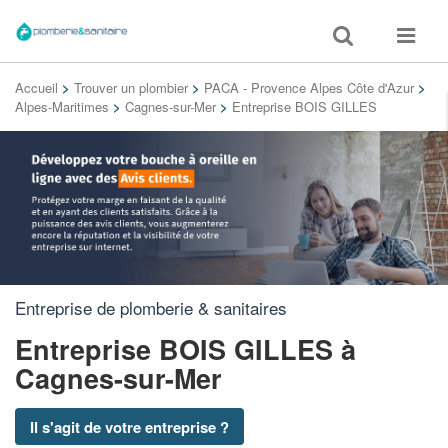
Toggle
Toggle
search
navigat
Accueil
>
Trouver un plombier
>
PACA - Provence Alpes Côte d'Azur
>
Alpes-Maritimes
>
Cagnes-sur-Mer
>
Entreprise BOIS GILLES
Entreprise de plomberie & sanitaires
Entreprise BOIS GILLES
à
Cagnes-sur-Mer
Il s'agit de votre entreprise ?