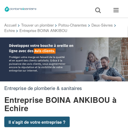
Toggle
Toggle
search
navigat
Accueil
>
Trouver un plombier
>
Poitou-Charentes
>
Deux-Sèvres
>
Echire
>
Entreprise BOINA ANKIBOU
Entreprise de plomberie & sanitaires
Entreprise BOINA ANKIBOU
à
Echire
Il s'agit de votre entreprise ?