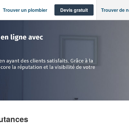
Trouver un plombier
Devis gratuit
Trouver de 
he
>
Coutances
>
Entreprise BNI (SAS)
utances