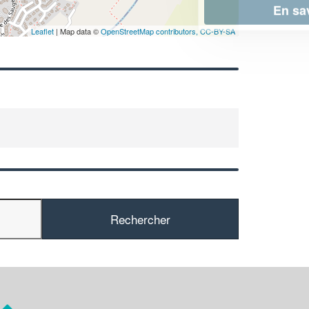
En savoir plus
Leaflet
| Map data ©
OpenStreetMap contributors,
CC-BY-SA