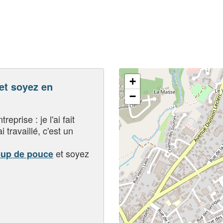
+
t soyez en
−
eprise : je l'ai fait
i travaillé, c'est un
et soyez
oup de pouce