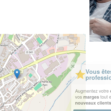
✕
Vous êtes un
professionnel ?
Augmentez votre
et
chiffre d'affaires
vos
tout en gagnant de
marges
!
nouveaux clients