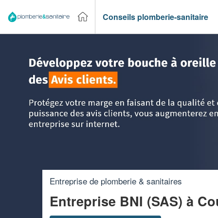
Conseils plomberie-sanitaire
Accueil
>
Trouver un plombier
>
Basse Normandie
>
Manc
Entreprise de plomberie & sanitaires
Entreprise BNI (SAS)
à Co