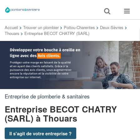
Toggle
Toggle
search
navigat
Accueil
>
Trouver un plombier
>
Poitou-Charentes
>
Deux-Sèvres
>
Thouars
>
Entreprise BECOT CHATRY (SARL)
Entreprise de plomberie & sanitaires
Entreprise BECOT CHATRY
(SARL)
à Thouars
Il s'agit de votre entreprise ?