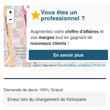
✕
Vous êtes un
+
professionnel ?
−
Augmentez votre
et
chiffre d'affaires
vos
tout en gagnant de
marges
!
nouveaux clients
En savoir plus
Leaflet
| Map data ©
OpenStreetMap contributors,
CC-BY-SA
Demande de devis 100% Gratuit
Erreur lors du chargement du formulaire