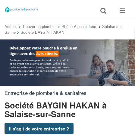
Toggle
Toggle
search
navigat
Accueil
>
Trouver un plombier
>
Rhône-Alpes
>
Isère
>
Salaise-sur-
Sanne
>
Société BAYGIN HAKAN
Entreprise de plomberie & sanitaires
Société BAYGIN HAKAN
à
Salaise-sur-Sanne
Il s'agit de votre entreprise ?