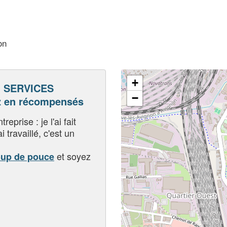
on
+
I SERVICES
−
 en récompensés
eprise : je l'ai fait
i travaillé, c'est un
et soyez
oup de pouce