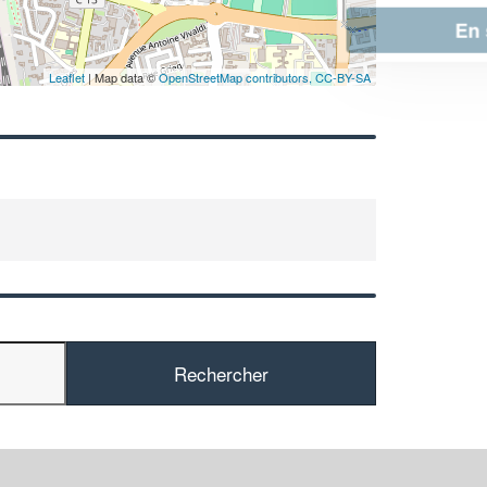
En savoir plus
Leaflet
| Map data ©
OpenStreetMap contributors,
CC-BY-SA