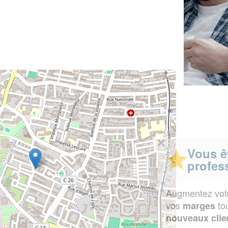
✕
Vous êtes un
professionnel ?
Augmentez votre
et
chiffre d'affaires
vos
tout en gagnant de
marges
!
nouveaux clients