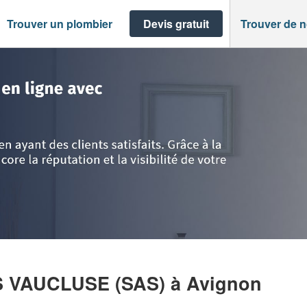
Trouver un plombier
Devis gratuit
Trouver de 
te d'Azur
>
Vaucluse
>
Avignon
>
Entreprise BATI SERVICES VAUCLUSE (
ES VAUCLUSE (SAS)
à Avignon