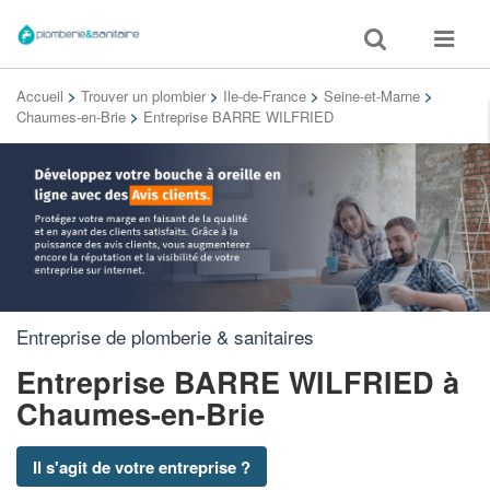
Toggle
Toggle
search
navigat
Accueil
>
Trouver un plombier
>
Ile-de-France
>
Seine-et-Marne
>
Chaumes-en-Brie
>
Entreprise BARRE WILFRIED
Entreprise de plomberie & sanitaires
Entreprise BARRE WILFRIED
à
Chaumes-en-Brie
Il s'agit de votre entreprise ?