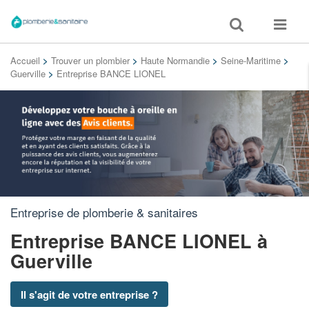
Toggle
Toggle
search
navigat
Accueil
>
Trouver un plombier
>
Haute Normandie
>
Seine-Maritime
>
Guerville
>
Entreprise BANCE LIONEL
Entreprise de plomberie & sanitaires
Entreprise BANCE LIONEL
à
Guerville
Il s'agit de votre entreprise ?