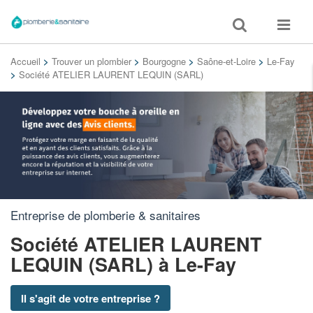
Toggle
Toggle
search
navigat
Accueil
>
Trouver un plombier
>
Bourgogne
>
Saône-et-Loire
>
Le-Fay
>
Société ATELIER LAURENT LEQUIN (SARL)
Entreprise de plomberie & sanitaires
Société ATELIER LAURENT
LEQUIN (SARL)
à Le-Fay
Il s'agit de votre entreprise ?