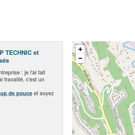
+
 TECHNIC et
−
sés
eprise : je l'ai fait
i travaillé, c'est un
et soyez
oup de pouce