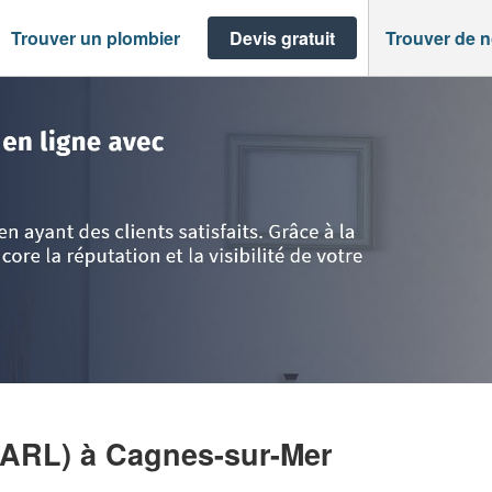
Trouver un plombier
Devis gratuit
Trouver de 
te d'Azur
>
Alpes-Maritimes
>
Cagnes-sur-Mer
>
Société ASAP TECHNIC (
SARL)
à Cagnes-sur-Mer