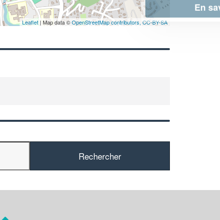
En savoir plus
Leaflet
| Map data ©
OpenStreetMap contributors,
CC-BY-SA