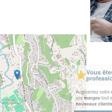
✕
Vous êtes un
professionnel ?
Augmentez votre
et
chiffre d'affaires
vos
tout en gagnant de
marges
!
nouveaux clients