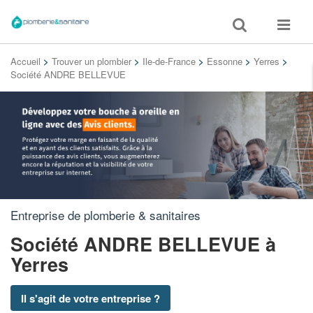
Toggle
Toggle
search
navigat
Accueil
>
Trouver un plombier
>
Ile-de-France
>
Essonne
>
Yerres
>
Société ANDRE BELLEVUE
Entreprise de plomberie & sanitaires
Société ANDRE BELLEVUE
à
Yerres
Il s'agit de votre entreprise ?