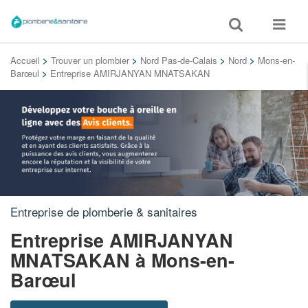
Toggle
Toggle
search
navigat
Accueil
>
Trouver un plombier
>
Nord Pas-de-Calais
>
Nord
>
Mons-en-
Barœul
>
Entreprise AMIRJANYAN MNATSAKAN
Entreprise de plomberie & sanitaires
Entreprise AMIRJANYAN
MNATSAKAN
à Mons-en-
Barœul