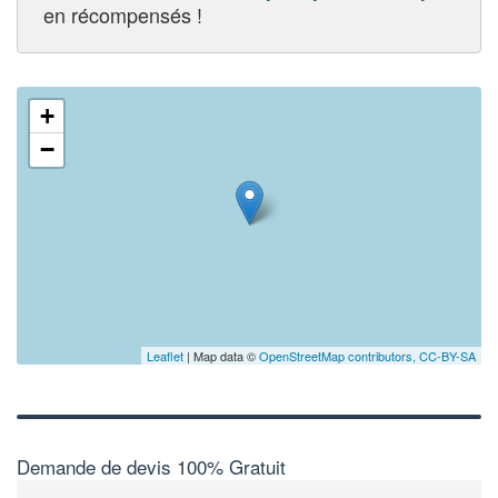
en récompensés !
+
−
Leaflet
| Map data ©
OpenStreetMap contributors,
CC-BY-SA
Demande de devis 100% Gratuit