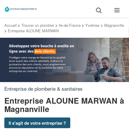
Toggle
Toggle
search
navigat
Accueil
>
Trouver un plombier
>
Ile-de-France
>
Yvelines
>
Magnanville
>
Entreprise ALOUNE MARWAN
Entreprise de plomberie & sanitaires
Entreprise ALOUNE MARWAN
à
Magnanville
Il s'agit de votre entreprise ?